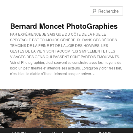
Aller
au
Rech
contenu
principal
Bernard Moncet PhotoGraphies
PAR EXPÉRIENCE JE SAIS QUE DU CÔTE DE LA RUE LE
SPECTACLE EST TOUJOURS GÉNÉREUX. DANS CES DÉCORS
TÉMOINS DE LA PEINE ET DE LA JOIE DES HOMMES, LES
GESTES DE LA VIE Y SONT ACCOMPLIS SIMPLEMENT ET LES
VISAGES DES GENS QUI PASSENT SONT PARFOIS EMOUVANTS.
Voir et Photographier, c’est souvent se construire avec les moyens du
bord un petit théâtre et attendre ses acteurs. Lorsqu’on y croit très fort,
c’est bien le diable s’ils ne finissent pas par arriver. »
Menu