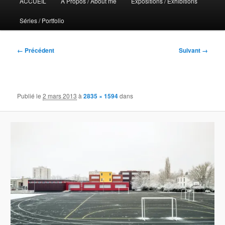
ACCUEIL
A Propos / About me
Expositions / Exhibitions
principal
Séries / Portfolio
Navigation
← Précédent
Suivant →
des
images
Publié le
2 mars 2013
à
2835 × 1594
dans