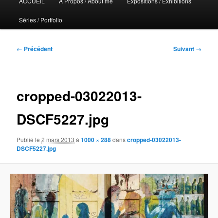
ACCUEIL
A Propos / About me
Expositions / Exhibitions
principal
Séries / Portfolio
Navigation
← Précédent
Suivant →
des
images
cropped-03022013-
DSCF5227.jpg
Publié le
2 mars 2013
à
1000 × 288
dans
cropped-03022013-
DSCF5227.jpg