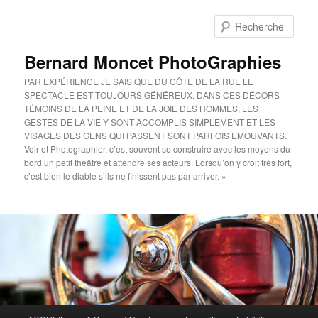
Aller
au
Rech
contenu
principal
Bernard Moncet PhotoGraphies
PAR EXPÉRIENCE JE SAIS QUE DU CÔTE DE LA RUE LE
SPECTACLE EST TOUJOURS GÉNÉREUX. DANS CES DÉCORS
TÉMOINS DE LA PEINE ET DE LA JOIE DES HOMMES, LES
GESTES DE LA VIE Y SONT ACCOMPLIS SIMPLEMENT ET LES
VISAGES DES GENS QUI PASSENT SONT PARFOIS EMOUVANTS.
Voir et Photographier, c’est souvent se construire avec les moyens du
bord un petit théâtre et attendre ses acteurs. Lorsqu’on y croit très fort,
c’est bien le diable s’ils ne finissent pas par arriver. »
Menu