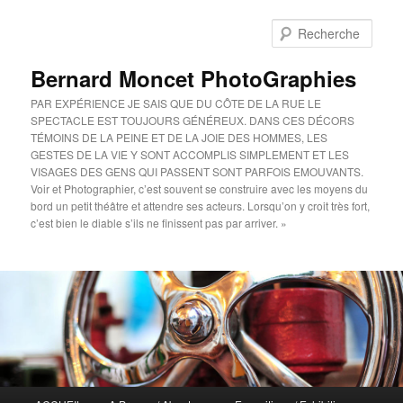
Aller
au
Rech
contenu
principal
Bernard Moncet PhotoGraphies
PAR EXPÉRIENCE JE SAIS QUE DU CÔTE DE LA RUE LE
SPECTACLE EST TOUJOURS GÉNÉREUX. DANS CES DÉCORS
TÉMOINS DE LA PEINE ET DE LA JOIE DES HOMMES, LES
GESTES DE LA VIE Y SONT ACCOMPLIS SIMPLEMENT ET LES
VISAGES DES GENS QUI PASSENT SONT PARFOIS EMOUVANTS.
Voir et Photographier, c’est souvent se construire avec les moyens du
bord un petit théâtre et attendre ses acteurs. Lorsqu’on y croit très fort,
c’est bien le diable s’ils ne finissent pas par arriver. »
Menu