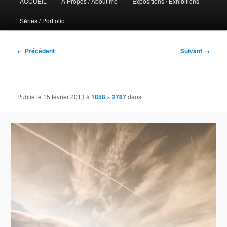
ACCUEIL
A Propos / About me
Expositions / Exhibitions
principal
Séries / Portfolio
Navigation
← Précédent
Suivant →
des
images
Publié le
15 février 2013
à
1858 × 2787
dans