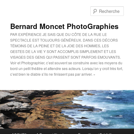
Aller
au
Rech
contenu
principal
Bernard Moncet PhotoGraphies
PAR EXPÉRIENCE JE SAIS QUE DU CÔTE DE LA RUE LE
SPECTACLE EST TOUJOURS GÉNÉREUX. DANS CES DÉCORS
TÉMOINS DE LA PEINE ET DE LA JOIE DES HOMMES, LES
GESTES DE LA VIE Y SONT ACCOMPLIS SIMPLEMENT ET LES
VISAGES DES GENS QUI PASSENT SONT PARFOIS EMOUVANTS.
Voir et Photographier, c’est souvent se construire avec les moyens du
bord un petit théâtre et attendre ses acteurs. Lorsqu’on y croit très fort,
c’est bien le diable s’ils ne finissent pas par arriver. »
Menu