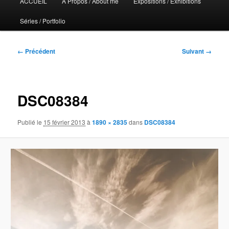
ACCUEIL
A Propos / About me
Expositions / Exhibitions
principal
Séries / Portfolio
Navigation
← Précédent
Suivant →
des
images
DSC08384
Publié le
15 février 2013
à
1890 × 2835
dans
DSC08384