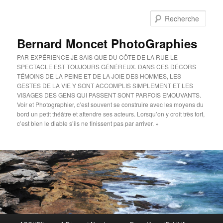
Aller
au
Rech
contenu
principal
Bernard Moncet PhotoGraphies
PAR EXPÉRIENCE JE SAIS QUE DU CÔTE DE LA RUE LE
SPECTACLE EST TOUJOURS GÉNÉREUX. DANS CES DÉCORS
TÉMOINS DE LA PEINE ET DE LA JOIE DES HOMMES, LES
GESTES DE LA VIE Y SONT ACCOMPLIS SIMPLEMENT ET LES
VISAGES DES GENS QUI PASSENT SONT PARFOIS EMOUVANTS.
Voir et Photographier, c’est souvent se construire avec les moyens du
bord un petit théâtre et attendre ses acteurs. Lorsqu’on y croit très fort,
c’est bien le diable s’ils ne finissent pas par arriver. »
Menu