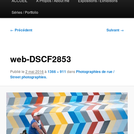
ACCUEIL
A Propos / About me
Expositions / Exhibitions
principal
Séries / Portfolio
Navigation
← Précédent
Suivant →
des
images
web-DSCF2853
Publié le
2 mai 2016
à
1366 × 911
dans
Photographies de rue /
Street photographies.