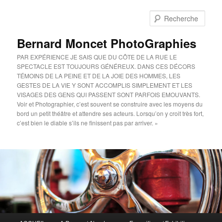
Aller
au
Rech
contenu
principal
Bernard Moncet PhotoGraphies
PAR EXPÉRIENCE JE SAIS QUE DU CÔTE DE LA RUE LE
SPECTACLE EST TOUJOURS GÉNÉREUX. DANS CES DÉCORS
TÉMOINS DE LA PEINE ET DE LA JOIE DES HOMMES, LES
GESTES DE LA VIE Y SONT ACCOMPLIS SIMPLEMENT ET LES
VISAGES DES GENS QUI PASSENT SONT PARFOIS EMOUVANTS.
Voir et Photographier, c’est souvent se construire avec les moyens du
bord un petit théâtre et attendre ses acteurs. Lorsqu’on y croit très fort,
c’est bien le diable s’ils ne finissent pas par arriver. »
Menu